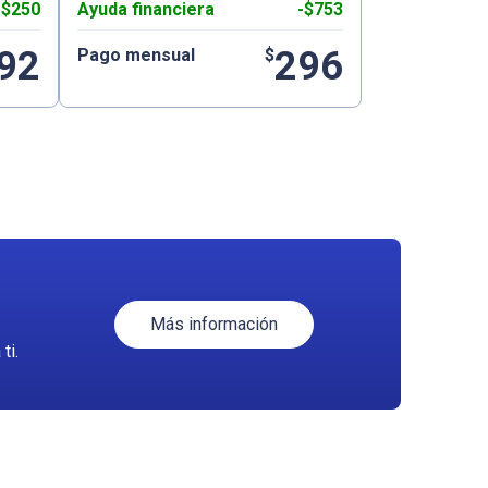
-$250
Ayuda financiera
-$753
92
296
Pago mensual
$
Más información
ti.