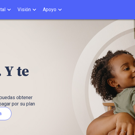
tal
Visión
Apoyo
 Y te
 puedas obtener
pagar por su plan
a