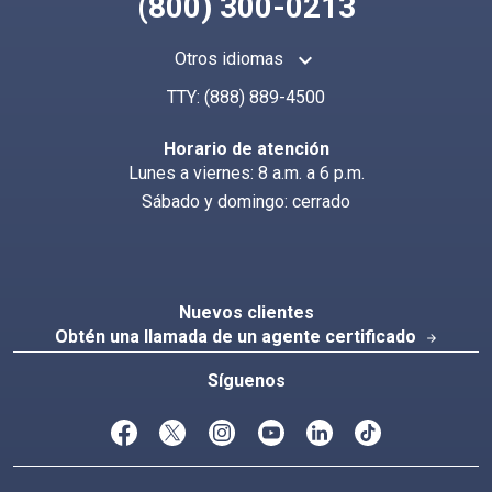
(800) 300-0213
keyboard_arrow_up
Otros idiomas
TTY:
(888) 889-4500
Horario de atención
Lunes a viernes: 8 a.m. a 6 p.m.
Sábado y domingo: cerrado
Nuevos clientes
Obtén una llamada de un agente certificado
arrow_forward
Síguenos