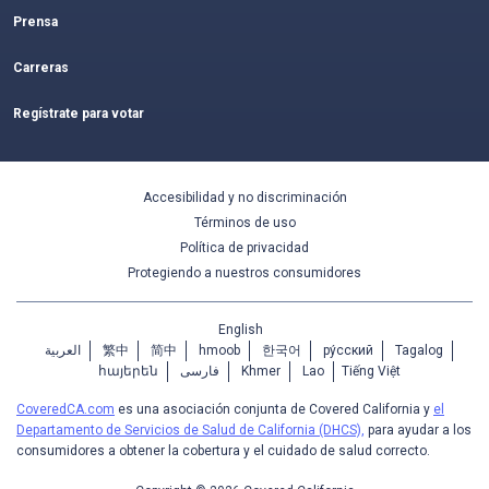
Prensa
Carreras
Regístrate para votar
Accesibilidad y no discriminación
Términos de uso
Política de privacidad
Protegiendo a nuestros consumidores
English
العربية
繁中
简中
hmoob
한국어
ру́сский
Tagalog
հայերեն
فارسی
Khmer
Lao
Tiếng Việt
CoveredCA.com
es una asociación conjunta de Covered California y
el
Departamento de Servicios de Salud de California (DHCS),
para ayudar a los
consumidores a obtener la cobertura y el cuidado de salud correcto.