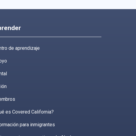
prender
tro de aprendizaje
oyo
ntal
ión
embros
ué es Covered California?
ormación para inmigrantes