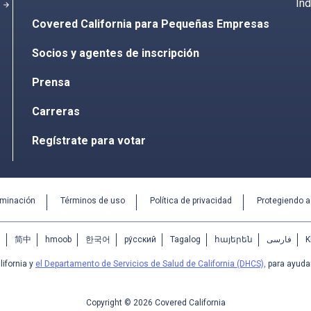
Ind
arrow_forward
Covered California para Pequeñas Empresas
Socios y agentes de inscripción
Prensa
Carreras
Regístrate para votar
iminación
Términos de uso
Política de privacidad
Protegiendo 
中
简中
hmoob
한국어
ру́сский
Tagalog
հայերեն
فارسی
K
ifornia y
el Departamento de Servicios de Salud de California (DHCS),
para ayudar
Copyright © 2026 Covered California