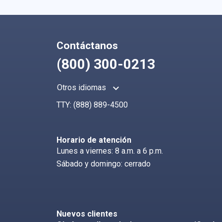
Contáctanos
(800) 300-0213
keyboard_arrow_up
Otros idiomas
TTY:
(888) 889-4500
Horario de atención
Lunes a viernes: 8 a.m. a 6 p.m.
Sábado y domingo: cerrado
Nuevos clientes