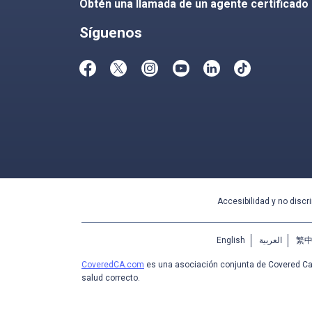
Obtén una llamada de un agente certificado
Síguenos
Accesibilidad y no discr
English
العربية
繁
CoveredCA.com
es una asociación conjunta de Covered Cal
salud correcto.