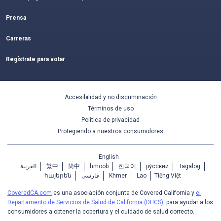
Prensa
Carreras
Regístrate para votar
Accesibilidad y no discriminación
Términos de uso
Política de privacidad
Protegiendo a nuestros consumidores
English
العربية
繁中
简中
hmoob
한국어
ру́сский
Tagalog
հայերեն
فارسی
Khmer
Lao
Tiếng Việt
CoveredCA.com
es una asociación conjunta de Covered California y
el
Departamento de Servicios de Salud de California (DHCS),
para ayudar a los
consumidores a obtener la cobertura y el cuidado de salud correcto.