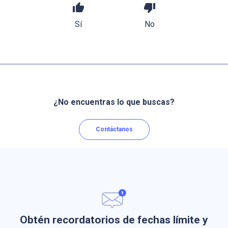
thumb_up
thumb_down
Sí
No
¿No encuentras lo que buscas?
Contáctanos
Obtén recordatorios de fechas límite y