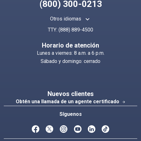
(800) 300-0213
keyboard_arrow_up
Otros idiomas
TTY:
(888) 889-4500
Horario de atención
Lunes a viernes: 8 a.m. a 6 p.m.
Sábado y domingo: cerrado
Nuevos clientes
Obtén una llamada de un agente certificado
arrow_forward
Síguenos