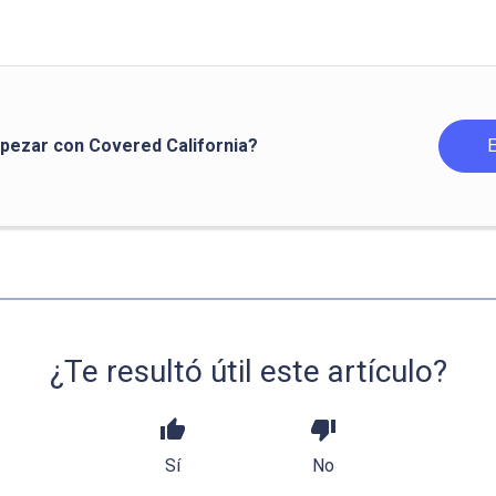
pezar con Covered California?
¿Te resultó útil este artículo?
thumb_up
thumb_down
Sí
No