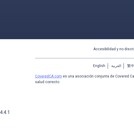
Accesibilidad y no discr
English
العربية
繁
CoveredCA.com
es una asociación conjunta de Covered Cal
salud correcto.
4.4.1