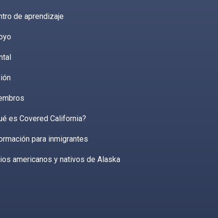
tro de aprendizaje
oyo
ntal
ión
embros
ué es Covered California?
ormación para inmigrantes
ios americanos y nativos de Alaska