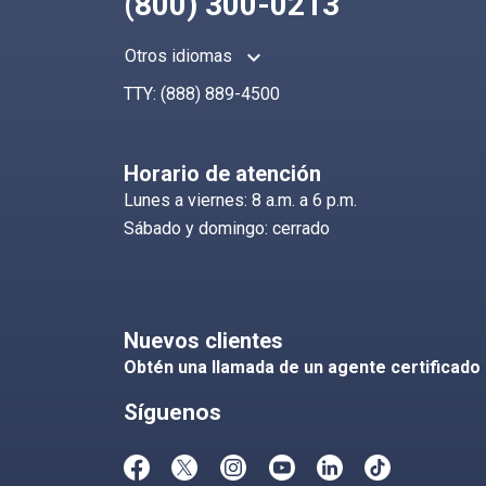
(800) 300-0213
keyboard_arrow_up
Otros idiomas
TTY:
(888) 889-4500
Horario de atención
Lunes a viernes: 8 a.m. a 6 p.m.
Sábado y domingo: cerrado
Nuevos clientes
Obtén una llamada de un agente certificado
Síguenos