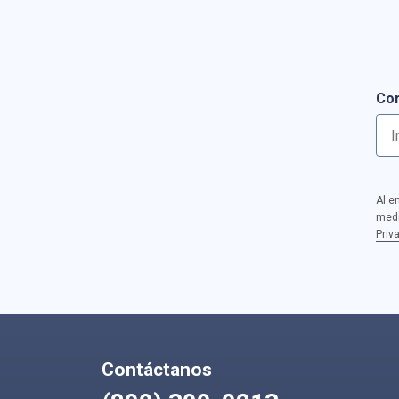
Cor
Al e
medi
Priv
Contáctanos