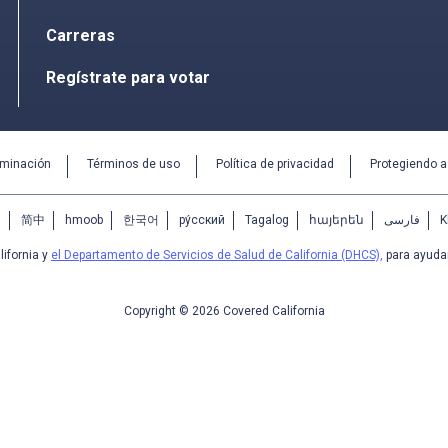
Carreras
Regístrate para votar
iminación
Términos de uso
Política de privacidad
Protegiendo 
中
简中
hmoob
한국어
ру́сский
Tagalog
հայերեն
فارسی
K
ifornia y
el Departamento de Servicios de Salud de California (DHCS),
para ayudar
Copyright © 2026 Covered California