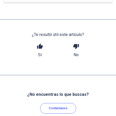
¿Te resultó útil este artículo?
thumb_up
thumb_down
Sí
No
¿No encuentras lo que buscas?
Contáctanos