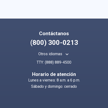
Contáctanos
(800) 300-0213
keyboard_arrow_up
Otros idiomas
TTY:
(888) 889-4500
Horario de atención
Lunes a viernes: 8 a.m. a 6 p.m.
Sábado y domingo: cerrado