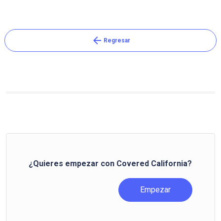
arrow_back
Regresar
¿Quieres empezar con Covered California?
Empezar