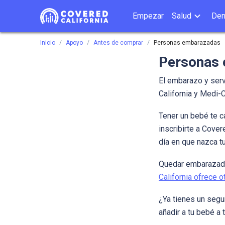
Empezar
Salud
Den
Inicio
Apoyo
Antes de comprar
Personas embarazadas
Personas
El embarazo y serv
California y Medi-
Tener un bebé te ca
inscribirte a Cover
día en que nazca 
Quedar embarazada n
California ofrece 
¿Ya tienes un segu
añadir a tu bebé a