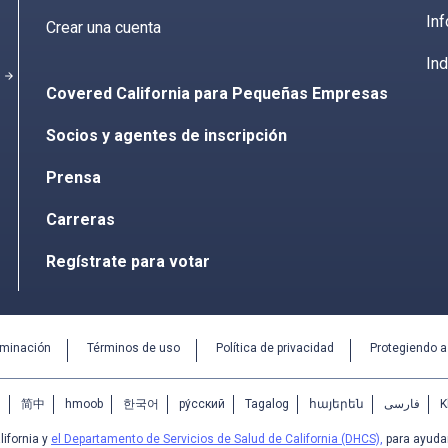
Inf
Crear una cuenta
Ind
arrow_forward
Covered California para Pequeñas Empresas
Socios y agentes de inscripción
Prensa
Carreras
Regístrate para votar
iminación
Términos de uso
Política de privacidad
Protegiendo 
中
简中
hmoob
한국어
ру́сский
Tagalog
հայերեն
فارسی
K
ifornia y
el Departamento de Servicios de Salud de California (DHCS),
para ayudar