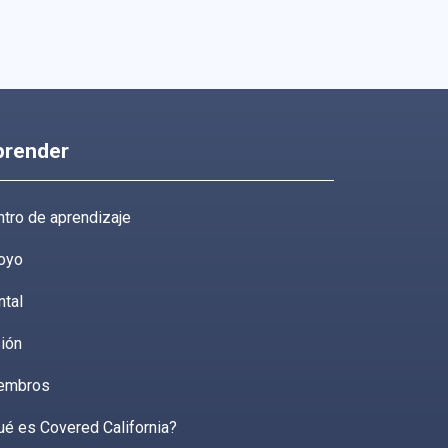
prender
tro de aprendizaje
oyo
ntal
ión
embros
ué es Covered California?