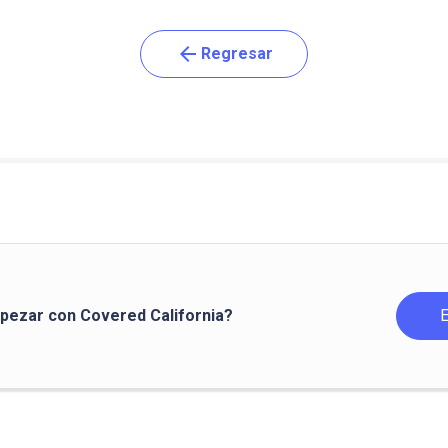
arrow_back
Regresar
pezar con Covered California?