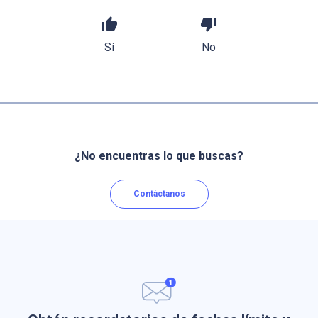
thumb_up
thumb_down
Sí
No
¿No encuentras lo que buscas?
Contáctanos