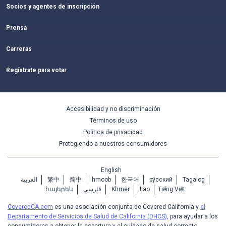
Socios y agentes de inscripción
Prensa
Carreras
Regístrate para votar
Accesibilidad y no discriminación
Términos de uso
Política de privacidad
Protegiendo a nuestros consumidores
English
العربية
繁中
简中
hmoob
한국어
ру́сский
Tagalog
հայերեն
فارسی
Khmer
Lao
Tiếng Việt
CoveredCA.com
es una asociación conjunta de Covered California y
el
Departamento de Servicios de Salud de California (DHCS),
para ayudar a los