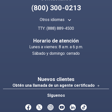
(800) 300-0213
keyboard_arrow_up
Otros idiomas
TTY:
(888) 889-4500
Horario de atención
Lunes a viernes: 8 a.m. a 6 p.m.
Sábado y domingo: cerrado
Nuevos clientes
Obtén una llamada de un agente certificado
arrow_forward
Síguenos