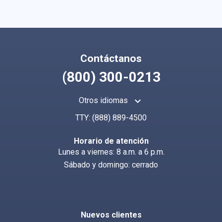
Contáctanos
(800) 300-0213
keyboard_arrow_up
Otros idiomas
TTY:
(888) 889-4500
Horario de atención
Lunes a viernes: 8 a.m. a 6 p.m.
Sábado y domingo: cerrado
Nuevos clientes