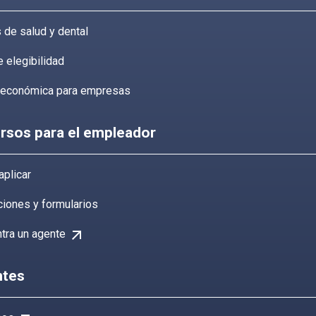
 de salud y dental
e elegibilidad
 económica para empresas
rsos para el empleador
plicar
ciones y formularios
arrow_outward
tra un agente
tes