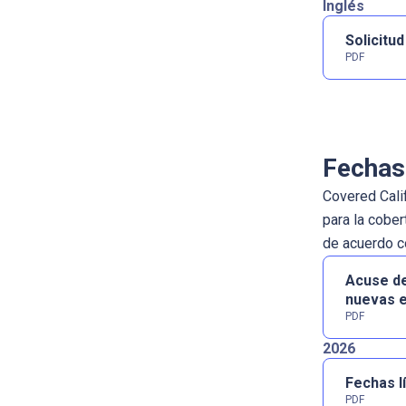
Inglés
Solicitu
PDF
Fechas 
Covered Cali
para la cober
de acuerdo co
Acuse de
nuevas e
PDF
2026
Fechas lí
PDF