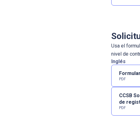
Solici
Usa el formul
nivel de cont
Inglés
Formular
PDF
CCSB Sol
de regis
PDF