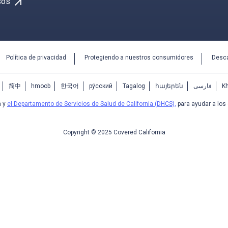
arrow_outward
sos
Política de privacidad
Protegiendo a nuestros consumidores
Desca
简中
hmoob
한국어
ру́сский
Tagalog
հայերեն
فارسی
K
a y
el Departamento de Servicios de Salud de California (DHCS),
para ayudar a los
Copyright © 2025 Covered California