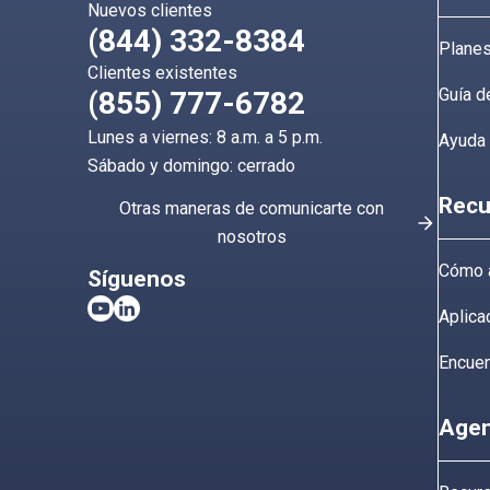
Nuevos clientes
(844) 332-8384
Planes
Clientes existentes
Guía d
(855) 777-6782
Lunes a viernes: 8 a.m. a 5 p.m.
Ayuda
Sábado y domingo: cerrado
Recu
Otras maneras de comunicarte con
nosotros
Cómo a
Síguenos
Aplica
Encuen
Agen