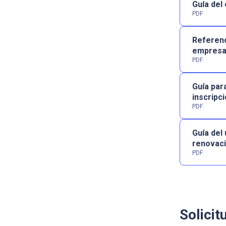
Guía del
PDF
Referenc
empresar
PDF
Guía par
inscripc
PDF
Guía del 
renovac
PDF
Solicit