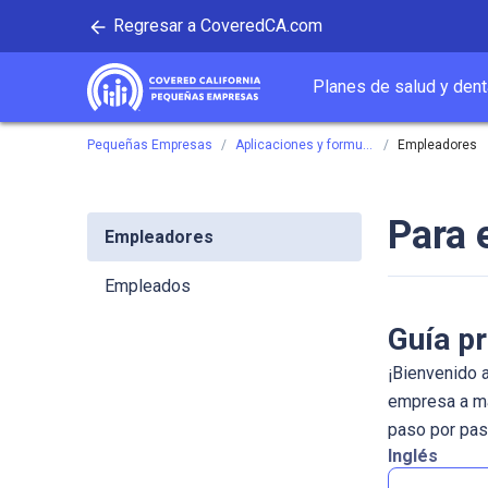
Regresar a CoveredCA.com
ipal
Planes de salud y dent
Covered California
Pequeñas Empresas
Aplicaciones y formularios
Empleadores
Para 
Empleadores
Empleados
Guía pr
¡Bienvenido 
empresa a ma
paso por pas
Inglés