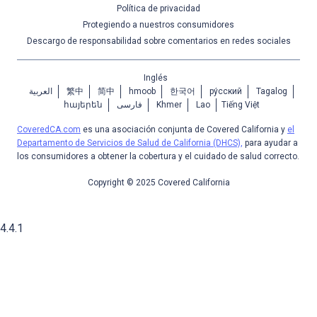
Política de privacidad
Protegiendo a nuestros consumidores
Descargo de responsabilidad sobre comentarios en redes sociales
Inglés
العربية
繁中
简中
hmoob
한국어
ру́сский
Tagalog
հայերեն
فارسی
Khmer
Lao
Tiếng Việt
CoveredCA.com
es una asociación conjunta de Covered California y
el
Departamento de Servicios de Salud de California (DHCS),
para ayudar a
los consumidores a obtener la cobertura y el cuidado de salud correcto.
Copyright © 2025 Covered California
4.4.1