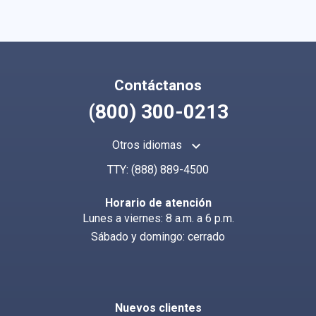
Contáctanos
(800) 300-0213
keyboard_arrow_up
Otros idiomas
TTY:
(888) 889-4500
Horario de atención
Lunes a viernes: 8 a.m. a 6 p.m.
Sábado y domingo: cerrado
Nuevos clientes