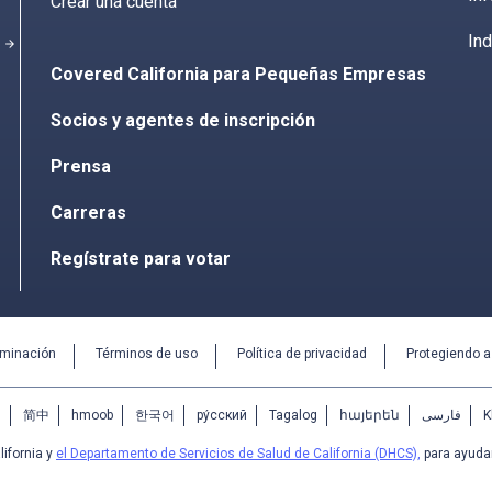
Crear una cuenta
Ind
arrow_forward
Covered California para Pequeñas Empresas
Socios y agentes de inscripción
Prensa
Carreras
Regístrate para votar
iminación
Términos de uso
Política de privacidad
Protegiendo 
中
简中
hmoob
한국어
ру́сский
Tagalog
հայերեն
فارسی
K
ifornia y
el Departamento de Servicios de Salud de California (DHCS),
para ayudar