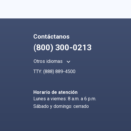
Contáctanos
(800) 300-0213
keyboard_arrow_up
Otros idiomas
TTY:
(888) 889-4500
Horario de atención
Lunes a viernes: 8 a.m. a 6 p.m.
Sábado y domingo: cerrado