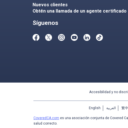
Nuevos clientes
Obtén una llamada de un agente certificado
Síguenos
Accesibilidad y no discr
English
العربية
繁
CoveredCA.com
es una asociación conjunta de Covered Cal
salud correcto.