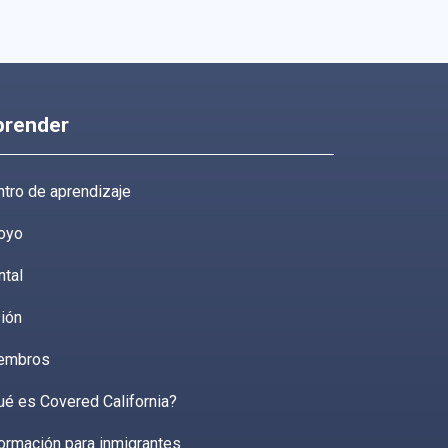
prender
tro de aprendizaje
oyo
ntal
ión
embros
ué es Covered California?
ormación para inmigrantes