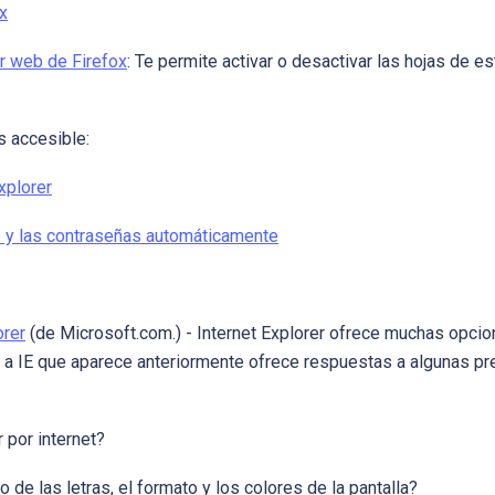
x
or web de Firefox
: Te permite activar o desactivar las hojas de es
s accesible:
xplorer
eb y las contraseñas automáticamente
orer
(de Microsoft.com.) - Internet Explorer ofrece muchas opcion
ace a IE que aparece anteriormente ofrece respuestas a algunas
 por internet?
de las letras, el formato y los colores de la pantalla?