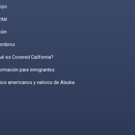
oyo
ntal
ión
embros
ué es Covered California?
ormación para inmigrantes
ios americanos y nativos de Alaska