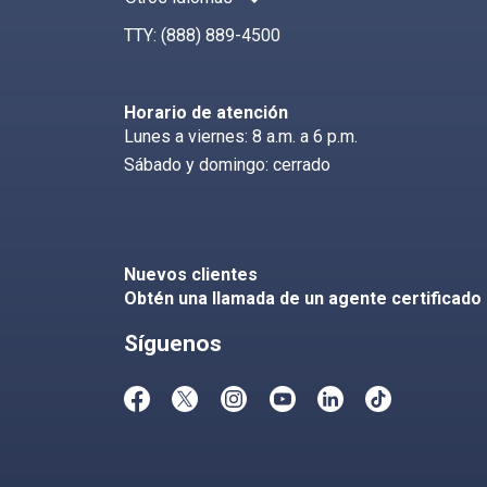
Busca en CoveredCa.com
Index
TTY:
(888) 889-4500
Horario de atención
Lunes a viernes: 8 a.m. a 6 p.m.
Sábado y domingo: cerrado
Nuevos clientes
Obtén una llamada de un agente certificado
Síguenos