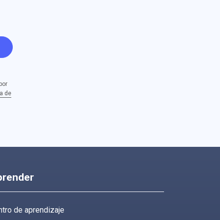
por
ca de
prender
tro de aprendizaje