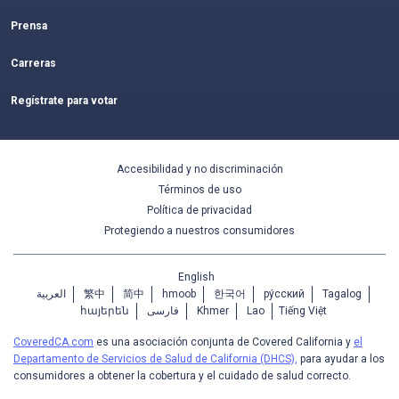
Prensa
Carreras
Regístrate para votar
Accesibilidad y no discriminación
Términos de uso
Política de privacidad
Protegiendo a nuestros consumidores
English
العربية
繁中
简中
hmoob
한국어
ру́сский
Tagalog
հայերեն
فارسی
Khmer
Lao
Tiếng Việt
CoveredCA.com
es una asociación conjunta de Covered California y
el
Departamento de Servicios de Salud de California (DHCS),
para ayudar a los
consumidores a obtener la cobertura y el cuidado de salud correcto.