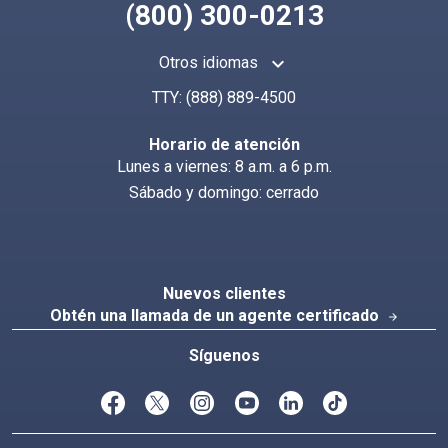
(800) 300-0213
keyboard_arrow_up
Otros idiomas
Busca en CoveredCa.com
Index
TTY:
(888) 889-4500
Horario de atención
Lunes a viernes: 8 a.m. a 6 p.m.
Sábado y domingo: cerrado
Nuevos clientes
Obtén una llamada de un agente certificado
arrow_forward
Síguenos